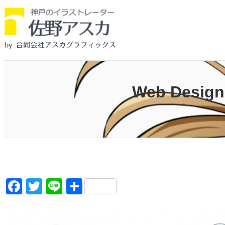
内
容
を
ス
キ
ッ
Web Des
プ
F
T
Li
共
a
wi
n
有
c
tt
e