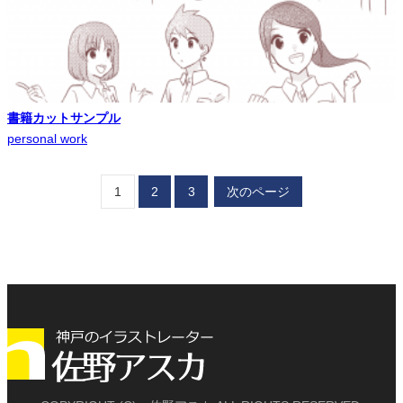
書籍カットサンプル
personal work
1
2
3
次のページ