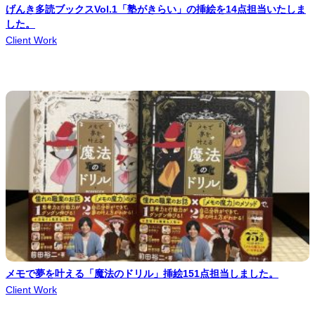
げんき多読ブックスVol.1「塾がきらい」の挿絵を14点担当いたしま
した。
Client Work
メモで夢を叶える「魔法のドリル」挿絵151点担当しました。
Client Work